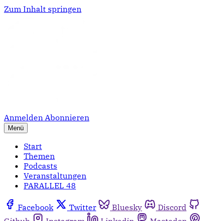
Zum Inhalt springen
Anmelden
Abonnieren
Menü
Start
Themen
Podcasts
Veranstaltungen
PARALLEL 48
Facebook
Twitter
Bluesky
Discord
Github
Instagram
Linkedin
Mastodon