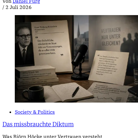
Von
Daniel Fürg
/
2 Juli 2026
Society & Politics
Das missbrauchte Diktum
Was Björn Höcke unter Vertrauen versteht