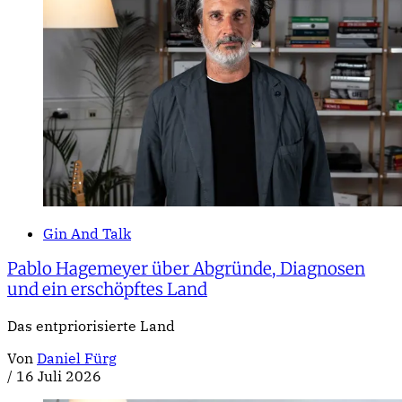
Gin And Talk
Pablo Hagemeyer über Abgründe, Diagnosen
und ein erschöpftes Land
Das entpriorisierte Land
Von
Daniel Fürg
/
16 Juli 2026