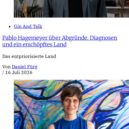
Gin And Talk
Pablo Hagemeyer über Abgründe, Diagnosen
und ein erschöpftes Land
Das entpriorisierte Land
Von
Daniel Fürg
/
16 Juli 2026