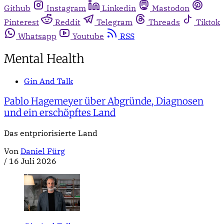
Github
Instagram
Linkedin
Mastodon
Pinterest
Reddit
Telegram
Threads
Tiktok
Whatsapp
Youtube
RSS
Mental Health
Gin And Talk
Pablo Hagemeyer über Abgründe, Diagnosen
und ein erschöpftes Land
Das entpriorisierte Land
Von
Daniel Fürg
/
16 Juli 2026