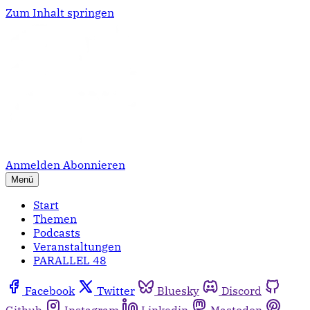
Zum Inhalt springen
Anmelden
Abonnieren
Menü
Start
Themen
Podcasts
Veranstaltungen
PARALLEL 48
Facebook
Twitter
Bluesky
Discord
Github
Instagram
Linkedin
Mastodon