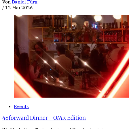
Von
Daniel Fürg
/
12 Mai 2026
Events
48forward Dinner - OMR Edition