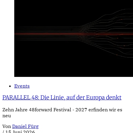
Events
PARALLEL 48: Die Linie, auf der Europa denkt
Zehn Jahre 48forward Festival - 2027 erfinden wir es
neu
Von
Daniel Fürg
/
15 Juni 2026