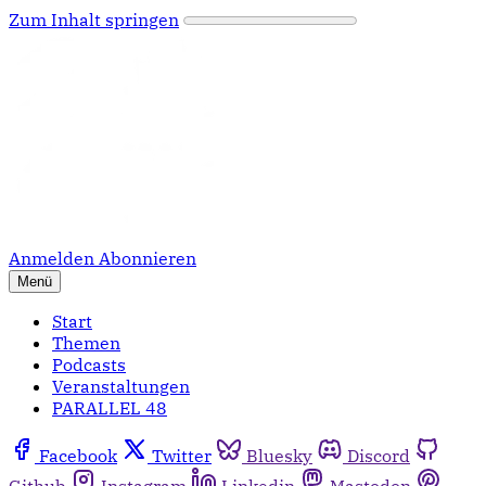
Zum Inhalt springen
Anmelden
Abonnieren
Menü
Start
Themen
Podcasts
Veranstaltungen
PARALLEL 48
Facebook
Twitter
Bluesky
Discord
Github
Instagram
Linkedin
Mastodon