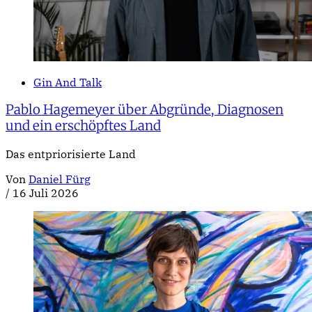
Gin And Talk
Pablo Hagemeyer über Abgründe, Diagnosen
und ein erschöpftes Land
Das entpriorisierte Land
Von
Daniel Fürg
/
16 Juli 2026