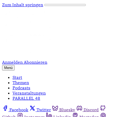
Zum Inhalt springen
Anmelden
Abonnieren
Menü
Start
Themen
Podcasts
Veranstaltungen
PARALLEL 48
Facebook
Twitter
Bluesky
Discord
Github
Instagram
Linkedin
Mastodon