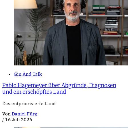
Gin And Talk
Pablo Hagemeyer über Abgründe, Diagnosen
und ein erschöpftes Land
Das entpriorisierte Land
Von
Daniel Fürg
/
16 Juli 2026