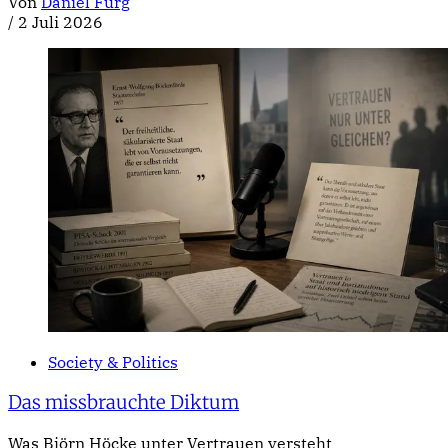
Von
Daniel Fürg
/
2 Juli 2026
Society & Politics
Das missbrauchte Diktum
Was Björn Höcke unter Vertrauen versteht