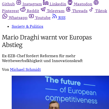
Github
Instagram
Linkedin
Mastodon
Pinterest
Reddit
Telegram
Threads
Tiktok
Whatsapp
Youtube
RSS
Society & Politics
Mario Draghi warnt vor Europas
Abstieg
Ex-EZB-Chef fordert Reformen für mehr
Wettbewerbsfähigkeit und Innovationskraft
Von
Michael Schmidt