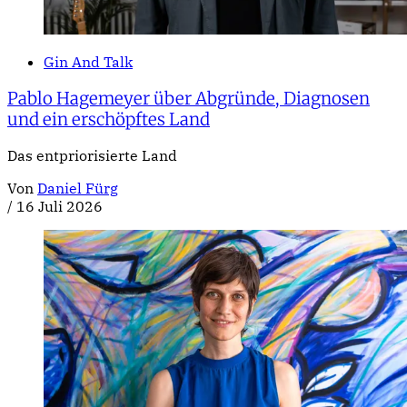
Gin And Talk
Pablo Hagemeyer über Abgründe, Diagnosen
und ein erschöpftes Land
Das entpriorisierte Land
Von
Daniel Fürg
/
16 Juli 2026