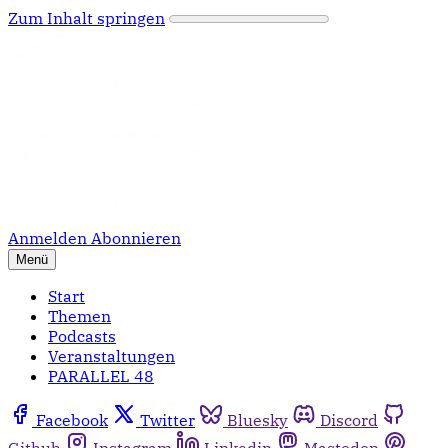
Zum Inhalt springen
Anmelden
Abonnieren
Menü
Start
Themen
Podcasts
Veranstaltungen
PARALLEL 48
Facebook
Twitter
Bluesky
Discord
Github
Instagram
Linkedin
Mastodon